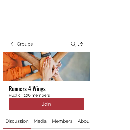
RUNNING 4 WINGS
Groups
Runners 4 Wings
Public
·
106 members
Join
Discussion
Media
Members
About