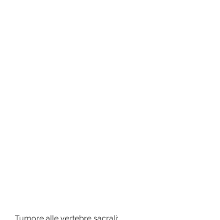
Tumore alle vertebre sacrali: 