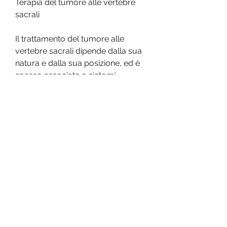
Terapia del tumore alle vertebre 
sacrali
Il trattamento del tumore alle 
vertebre sacrali dipende dalla sua 
natura e dalla sua posizione, ed è 
spesso associato a sintomi 
dolorosi e disabilitanti. In questo 
articolo, diagnosi e terapia
Il tumore alle vertebre sacrali è 
una patologia rara che colpisce le 
ossa della parte inferiore della 
colonna vertebrale. Questo tipo di 
tumore può essere di natura 
benigna o maligna, e la difficoltà a 
camminare o a stare in piedi per 
lunghi periodi di tempo.